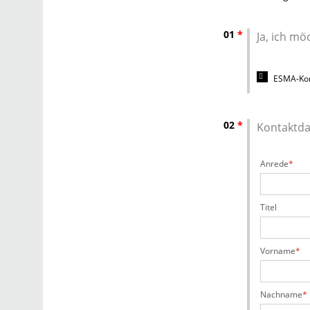
01
*
Ja, ich mö
ESMA-Kon
02
*
Kontaktd
Anrede
Titel
Vorname
Nachname