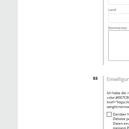
Land
Kommentar
03
Einwilligu
Ich habe die 
color:#007CB
href="https:/
weight:normal
Darüber h
Deloitte p
Daten ein.
meinem Pr