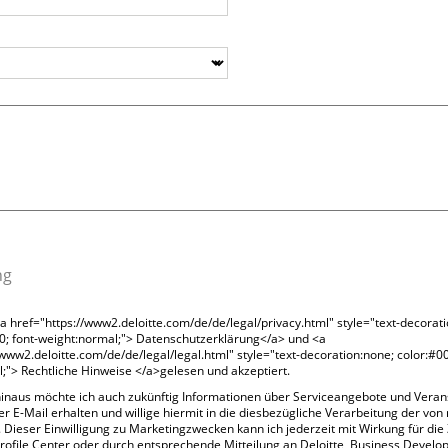
ng
<a href="https://www2.deloitte.com/de/de/legal/privacy.html" style="text-decorat
0; font-weight:normal;"> Datenschutzerklärung</a> und <a
/www2.deloitte.com/de/de/legal/legal.html" style="text-decoration:none; color:#0
;"> Rechtliche Hinweise </a>gelesen und akzeptiert.
inaus möchte ich auch zukünftig Informationen über Serviceangebote und Veran
er E-Mail erhalten und willige hiermit in die diesbezügliche Verarbeitung der von 
 Dieser Einwilligung zu Marketingzwecken kann ich jederzeit mit Wirkung für die 
ofile Center oder durch entsprechende Mitteilung an Deloitte, Business Develo