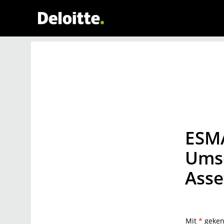
ESMA
Umse
Asse
Mit
*
gekenn