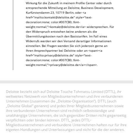
Wirkung für die Zukunft in meinem Profile Center oder durch
entsprechende Mitteilung an Deloitte, Business Development,
Kurfürstendamm 23, 10719 Berlin, oder <a
href="mailto:kontakt@deloitte.de" style="text-
decoration:none; color:#007CB0; font-
weight:normal;">kontakt@deloitte.de</a> widersprechen. Für
den Widerspruch entstehen keine anderen als die
Übermittlungskosten nach den Basistarifen. Im Fall eines
Widerrufs werden wir den Versand derartiger Informationen
einstellen. Bei Fragen wenden Sie sich jederzeit gerne an
Ihren Ansprechpartner bei Deloitte oder an <span><a
href="mailto:privacy@deloitte.de" style="text-
decoration:none; color:#007CB0; font-
weight:normal;">privacy@deloitte.de</a></span>.
Deloitte bezieht sich auf Deloitte Touche Tohmatsu Limited (DTTL), ihr
weltweites Netzwerk von Mitgliedsunternehmen und ihre verbundenen
Unternehmen (zusammen die „Deloitte-Organisation“). DTTL (auch
„Deloitte Global“ genannt) und jedes ihrer Mitgliedsunternehmen sowie
ihre verbundenen Unternehmen sind rechtlich selbstständige und
unabhängige Unternehmen, die sich gegenüber Dritten nicht gegenseitig
verpflichten oder binden können. DTTL, jedes DTTL-
Mitgliedsunternehmen und verbundene Unternehmen haften nur für ihre
eigenen Handlungen und Unterlassungen und nicht für die der anderen.