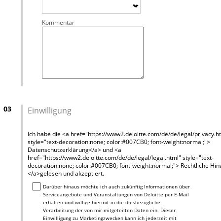
Kommentar
03
Einwilligung
Ich habe die <a href="https://www2.deloitte.com/de/de/legal/privacy.h
style="text-decoration:none; color:#007CB0; font-weight:normal;">
Datenschutzerklärung</a> und <a
href="https://www2.deloitte.com/de/de/legal/legal.html" style="text-
decoration:none; color:#007CB0; font-weight:normal;"> Rechtliche Hi
</a>gelesen und akzeptiert.
Darüber hinaus möchte ich auch zukünftig Informationen über
Serviceangebote und Veranstaltungen von Deloitte per E-Mail
erhalten und willige hiermit in die diesbezügliche
Verarbeitung der von mir mitgeteilten Daten ein. Dieser
Einwilligung zu Marketingzwecken kann ich jederzeit mit