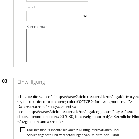
Land
Kommentar
03
Einwilligung
Ich habe die <a href="https://www2.deloitte.com/de/de/legal/privacy.h
style="text-decoration:none; color:#007CB0; font-weight:normal;">
Datenschutzerklärung</a> und <a
href="https://www2.deloitte.com/de/de/legal/legal.html" style="text-
decoration:none; color:#007CB0; font-weight:normal;"> Rechtliche Hi
</a>gelesen und akzeptiert.
Darüber hinaus möchte ich auch zukünftig Informationen über
Serviceangebote und Veranstaltungen von Deloitte per E-Mail