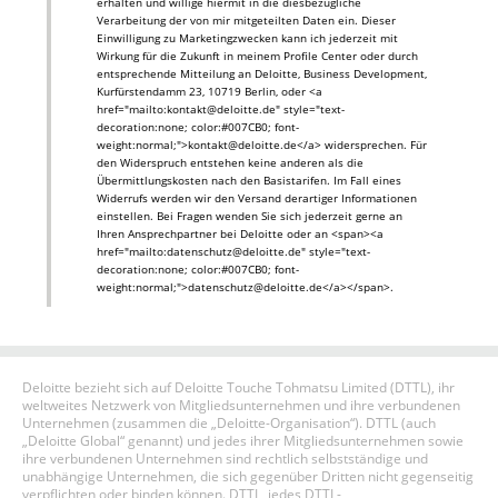
erhalten und willige hiermit in die diesbezügliche
Verarbeitung der von mir mitgeteilten Daten ein. Dieser
Einwilligung zu Marketingzwecken kann ich jederzeit mit
Wirkung für die Zukunft in meinem Profile Center oder durch
entsprechende Mitteilung an Deloitte, Business Development,
Kurfürstendamm 23, 10719 Berlin, oder <a
href="mailto:kontakt@deloitte.de" style="text-
decoration:none; color:#007CB0; font-
weight:normal;">kontakt@deloitte.de</a> widersprechen. Für
den Widerspruch entstehen keine anderen als die
Übermittlungskosten nach den Basistarifen. Im Fall eines
Widerrufs werden wir den Versand derartiger Informationen
einstellen. Bei Fragen wenden Sie sich jederzeit gerne an
Ihren Ansprechpartner bei Deloitte oder an <span><a
href="mailto:datenschutz@deloitte.de" style="text-
decoration:none; color:#007CB0; font-
weight:normal;">datenschutz@deloitte.de</a></span>.
Deloitte bezieht sich auf Deloitte Touche Tohmatsu Limited (DTTL), ihr
weltweites Netzwerk von Mitgliedsunternehmen und ihre verbundenen
Unternehmen (zusammen die „Deloitte-Organisation“). DTTL (auch
„Deloitte Global“ genannt) und jedes ihrer Mitgliedsunternehmen sowie
ihre verbundenen Unternehmen sind rechtlich selbstständige und
unabhängige Unternehmen, die sich gegenüber Dritten nicht gegenseitig
verpflichten oder binden können. DTTL, jedes DTTL-