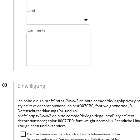
Land
Kommentar
03
Einwilligung
Ich habe die <a href="https://www2.deloitte.com/de/de/legal/privacy.h
style="text-decoration:none; color:#007CB0; font-weight:normal;">
Datenschutzerklärung</a> und <a
href="https://www2.deloitte.com/de/de/legal/legal.html" style="text-
decoration:none; color:#007CB0; font-weight:normal;"> Rechtliche Hi
</a>gelesen und akzeptiert.
Darüber hinaus möchte ich auch zukünftig Informationen über
Serviceangebote und Veranstaltungen von Deloitte per E-Mail