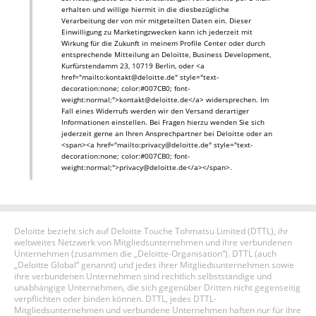
erhalten und willige hiermit in die diesbezügliche
Verarbeitung der von mir mitgeteilten Daten ein. Dieser
Einwilligung zu Marketingzwecken kann ich jederzeit mit
Wirkung für die Zukunft in meinem Profile Center oder durch
entsprechende Mitteilung an Deloitte, Business Development,
Kurfürstendamm 23, 10719 Berlin, oder <a
href="mailto:kontakt@deloitte.de" style="text-
decoration:none; color:#007CB0; font-
weight:normal;">kontakt@deloitte.de</a> widersprechen. Im
Fall eines Widerrufs werden wir den Versand derartiger
Informationen einstellen. Bei Fragen hierzu wenden Sie sich
jederzeit gerne an Ihren Ansprechpartner bei Deloitte oder an
<span><a href="mailto:privacy@deloitte.de" style="text-
decoration:none; color:#007CB0; font-
weight:normal;">privacy@deloitte.de</a></span>.
Deloitte bezieht sich auf Deloitte Touche Tohmatsu Limited (DTTL), ihr
weltweites Netzwerk von Mitgliedsunternehmen und ihre verbundenen
Unternehmen (zusammen die „Deloitte-Organisation“). DTTL (auch
„Deloitte Global“ genannt) und jedes ihrer Mitgliedsunternehmen sowie
ihre verbundenen Unternehmen sind rechtlich selbstständige und
unabhängige Unternehmen, die sich gegenüber Dritten nicht gegenseitig
verpflichten oder binden können. DTTL, jedes DTTL-
Mitgliedsunternehmen und verbundene Unternehmen haften nur für ihre