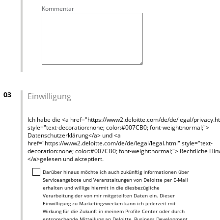
Kommentar
03
Einwilligung
Ich habe die <a href="https://www2.deloitte.com/de/de/legal/privacy.h
style="text-decoration:none; color:#007CB0; font-weight:normal;">
Datenschutzerklärung</a> und <a
href="https://www2.deloitte.com/de/de/legal/legal.html" style="text-
decoration:none; color:#007CB0; font-weight:normal;"> Rechtliche Hi
</a>gelesen und akzeptiert.
Darüber hinaus möchte ich auch zukünftig Informationen über
Serviceangebote und Veranstaltungen von Deloitte per E-Mail
erhalten und willige hiermit in die diesbezügliche
Verarbeitung der von mir mitgeteilten Daten ein. Dieser
Einwilligung zu Marketingzwecken kann ich jederzeit mit
Wirkung für die Zukunft in meinem Profile Center oder durch
entsprechende Mitteilung an Deloitte, Business Development,