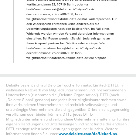
Kurfürstendamm 23, 10719 Berlin, oder <a
href="mailto:kontakt@deloitte.de" style="text-
decoration:none; color:#007CB0; font-
weight:normal;">kontakt@deloitte.de</a> widersprechen. Für
den Widerspruch entstehen keine anderen als die
Übermittlungskosten nach den Basistarifen. Im Fall eines
Widerrufs werden wir den Versand derartiger Informationen
einstellen. Bei Fragen wenden Sie sich jederzeit gerne an
Ihren Ansprechpartner bei Deloitte oder an <span><a
href="mailto:datenschutz@deloitte.de" style="text-
decoration:none; color:#007CB0; font-
weight:normal;">datenschutz@deloitte.de</a></span>.
Deloitte bezieht sich auf Deloitte Touche Tohmatsu Limited (DTTL), ihr
weltweites Netzwerk von Mitgliedsunternehmen und ihre verbundenen
Unternehmen (zusammen die „Deloitte-Organisation“). DTTL (auch
„Deloitte Global“ genannt) und jedes ihrer Mitgliedsunternehmen sowie
ihre verbundenen Unternehmen sind rechtlich selbstständige und
unabhängige Unternehmen, die sich gegenüber Dritten nicht gegenseitig
verpflichten oder binden können. DTTL, jedes DTTL-
Mitgliedsunternehmen und verbundene Unternehmen haften nur für ihre
eigenen Handlungen und Unterlassungen und nicht für die der anderen.
DTTL erbringt selbst keine Leistungen gegenüber Kunden. Weitere
Informationen finden Sie unter
www.deloitte.com/de/UeberUns
.