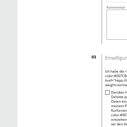
Kommentar
03
Einwilligu
Ich habe die 
color:#007CB
href="https:/
weight:normal
Darüber h
Deloitte p
Daten ein.
meinem Pr
Kurfürste
color:#00
entstehen
wir den V