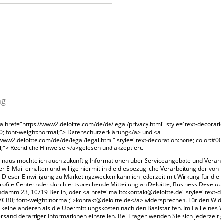
ng
<a href="https://www2.deloitte.com/de/de/legal/privacy.html" style="text-decorat
0; font-weight:normal;"> Datenschutzerklärung</a> und <a
/www2.deloitte.com/de/de/legal/legal.html" style="text-decoration:none; color:#0
;"> Rechtliche Hinweise </a>gelesen und akzeptiert.
inaus möchte ich auch zukünftig Informationen über Serviceangebote und Veran
er E-Mail erhalten und willige hiermit in die diesbezügliche Verarbeitung der von 
 Dieser Einwilligung zu Marketingzwecken kann ich jederzeit mit Wirkung für die 
ofile Center oder durch entsprechende Mitteilung an Deloitte, Business Develo
ndamm 23, 10719 Berlin, oder <a href="mailto:kontakt@deloitte.de" style="text-
7CB0; font-weight:normal;">kontakt@deloitte.de</a> widersprechen. Für den Wi
 keine anderen als die Übermittlungskosten nach den Basistarifen. Im Fall eines
ersand derartiger Informationen einstellen. Bei Fragen wenden Sie sich jederzeit