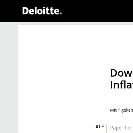
Down
Infl
Mit
*
gekenn
01
*
Paper her