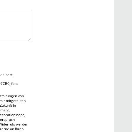
ion:none;
07CB0; font-
staltungen von
mir mitgeteilten
Zukunft in
pment,
decoration:none;
derspruch
 Widerrufs werden
 gerne an Ihren