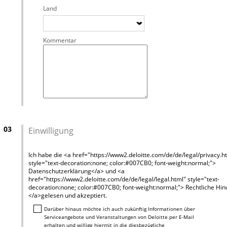
Land
Kommentar
03
Einwilligung
Ich habe die <a href="https://www2.deloitte.com/de/de/legal/privacy.h
style="text-decoration:none; color:#007CB0; font-weight:normal;">
Datenschutzerklärung</a> und <a
href="https://www2.deloitte.com/de/de/legal/legal.html" style="text-
decoration:none; color:#007CB0; font-weight:normal;"> Rechtliche Hi
</a>gelesen und akzeptiert.
Darüber hinaus möchte ich auch zukünftig Informationen über
Serviceangebote und Veranstaltungen von Deloitte per E-Mail
erhalten und willige hiermit in die diesbezügliche