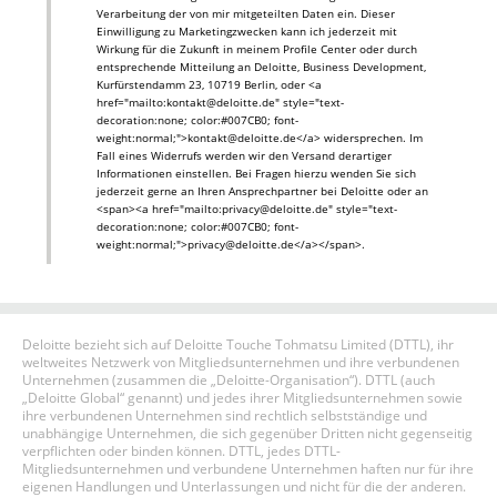
Verarbeitung der von mir mitgeteilten Daten ein. Dieser
Einwilligung zu Marketingzwecken kann ich jederzeit mit
Wirkung für die Zukunft in meinem Profile Center oder durch
entsprechende Mitteilung an Deloitte, Business Development,
Kurfürstendamm 23, 10719 Berlin, oder <a
href="mailto:kontakt@deloitte.de" style="text-
decoration:none; color:#007CB0; font-
weight:normal;">kontakt@deloitte.de</a> widersprechen. Im
Fall eines Widerrufs werden wir den Versand derartiger
Informationen einstellen. Bei Fragen hierzu wenden Sie sich
jederzeit gerne an Ihren Ansprechpartner bei Deloitte oder an
<span><a href="mailto:privacy@deloitte.de" style="text-
decoration:none; color:#007CB0; font-
weight:normal;">privacy@deloitte.de</a></span>.
Deloitte bezieht sich auf Deloitte Touche Tohmatsu Limited (DTTL), ihr
weltweites Netzwerk von Mitgliedsunternehmen und ihre verbundenen
Unternehmen (zusammen die „Deloitte-Organisation“). DTTL (auch
„Deloitte Global“ genannt) und jedes ihrer Mitgliedsunternehmen sowie
ihre verbundenen Unternehmen sind rechtlich selbstständige und
unabhängige Unternehmen, die sich gegenüber Dritten nicht gegenseitig
verpflichten oder binden können. DTTL, jedes DTTL-
Mitgliedsunternehmen und verbundene Unternehmen haften nur für ihre
eigenen Handlungen und Unterlassungen und nicht für die der anderen.