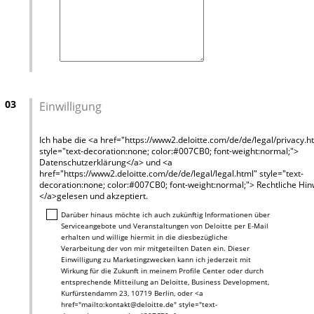
03
Einwilligung
Ich habe die <a href="https://www2.deloitte.com/de/de/legal/privacy.h
style="text-decoration:none; color:#007CB0; font-weight:normal;">
Datenschutzerklärung</a> und <a
href="https://www2.deloitte.com/de/de/legal/legal.html" style="text-
decoration:none; color:#007CB0; font-weight:normal;"> Rechtliche Hi
</a>gelesen und akzeptiert.
Darüber hinaus möchte ich auch zukünftig Informationen über
Serviceangebote und Veranstaltungen von Deloitte per E-Mail
erhalten und willige hiermit in die diesbezügliche
Verarbeitung der von mir mitgeteilten Daten ein. Dieser
Einwilligung zu Marketingzwecken kann ich jederzeit mit
Wirkung für die Zukunft in meinem Profile Center oder durch
entsprechende Mitteilung an Deloitte, Business Development,
Kurfürstendamm 23, 10719 Berlin, oder <a
href="mailto:kontakt@deloitte.de" style="text-