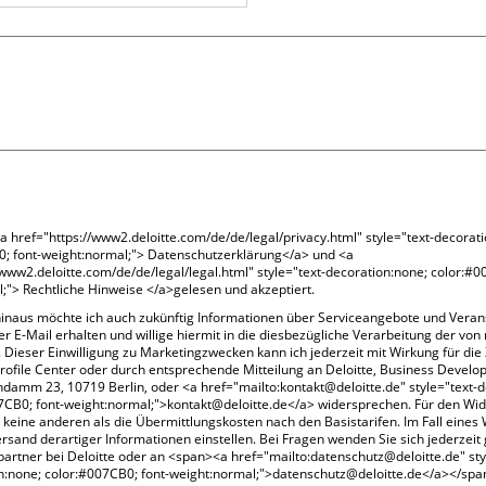
<a href="https://www2.deloitte.com/de/de/legal/privacy.html" style="text-decorat
0; font-weight:normal;"> Datenschutzerklärung</a> und <a
/www2.deloitte.com/de/de/legal/legal.html" style="text-decoration:none; color:#0
;"> Rechtliche Hinweise </a>gelesen und akzeptiert.
inaus möchte ich auch zukünftig Informationen über Serviceangebote und Veran
er E-Mail erhalten und willige hiermit in die diesbezügliche Verarbeitung der von 
 Dieser Einwilligung zu Marketingzwecken kann ich jederzeit mit Wirkung für die 
ofile Center oder durch entsprechende Mitteilung an Deloitte, Business Develo
ndamm 23, 10719 Berlin, oder <a href="mailto:kontakt@deloitte.de" style="text-
7CB0; font-weight:normal;">kontakt@deloitte.de</a> widersprechen. Für den Wi
 keine anderen als die Übermittlungskosten nach den Basistarifen. Im Fall eines
ersand derartiger Informationen einstellen. Bei Fragen wenden Sie sich jederzeit
artner bei Deloitte oder an <span><a href="mailto:datenschutz@deloitte.de" sty
n:none; color:#007CB0; font-weight:normal;">datenschutz@deloitte.de</a></spa