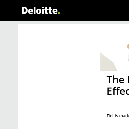
The 
Effe
Fields mar