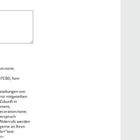
ion:none;
07CB0; font-
staltungen von
mir mitgeteilten
Zukunft in
pment,
decoration:none;
derspruch
 Widerrufs werden
 gerne an Ihren
le="text-
n>.