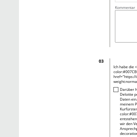
Kommentar
03
Ich habe die 
color:#007CB
href="https:/
weight:normal
Darüber h
Deloitte p
Daten ein.
meinem Pr
Kurfürste
color:#00
entstehen
wir den V
Ansprechp
decoratio