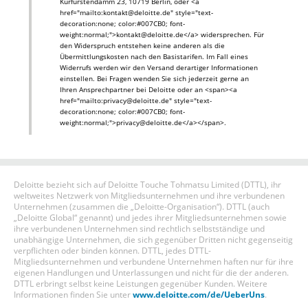
Kurfürstendamm 23, 10719 Berlin, oder <a
href="mailto:kontakt@deloitte.de" style="text-
decoration:none; color:#007CB0; font-
weight:normal;">kontakt@deloitte.de</a> widersprechen. Für
den Widerspruch entstehen keine anderen als die
Übermittlungskosten nach den Basistarifen. Im Fall eines
Widerrufs werden wir den Versand derartiger Informationen
einstellen. Bei Fragen wenden Sie sich jederzeit gerne an
Ihren Ansprechpartner bei Deloitte oder an <span><a
href="mailto:privacy@deloitte.de" style="text-
decoration:none; color:#007CB0; font-
weight:normal;">privacy@deloitte.de</a></span>.
Deloitte bezieht sich auf Deloitte Touche Tohmatsu Limited (DTTL), ihr
weltweites Netzwerk von Mitgliedsunternehmen und ihre verbundenen
Unternehmen (zusammen die „Deloitte-Organisation“). DTTL (auch
„Deloitte Global“ genannt) und jedes ihrer Mitgliedsunternehmen sowie
ihre verbundenen Unternehmen sind rechtlich selbstständige und
unabhängige Unternehmen, die sich gegenüber Dritten nicht gegenseitig
verpflichten oder binden können. DTTL, jedes DTTL-
Mitgliedsunternehmen und verbundene Unternehmen haften nur für ihre
eigenen Handlungen und Unterlassungen und nicht für die der anderen.
DTTL erbringt selbst keine Leistungen gegenüber Kunden. Weitere
Informationen finden Sie unter
www.deloitte.com/de/UeberUns
.