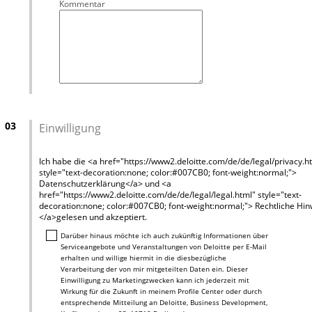
Kommentar
03
Einwilligung
Ich habe die <a href="https://www2.deloitte.com/de/de/legal/privacy.h
style="text-decoration:none; color:#007CB0; font-weight:normal;">
Datenschutzerklärung</a> und <a
href="https://www2.deloitte.com/de/de/legal/legal.html" style="text-
decoration:none; color:#007CB0; font-weight:normal;"> Rechtliche Hi
</a>gelesen und akzeptiert.
Darüber hinaus möchte ich auch zukünftig Informationen über
Serviceangebote und Veranstaltungen von Deloitte per E-Mail
erhalten und willige hiermit in die diesbezügliche
Verarbeitung der von mir mitgeteilten Daten ein. Dieser
Einwilligung zu Marketingzwecken kann ich jederzeit mit
Wirkung für die Zukunft in meinem Profile Center oder durch
entsprechende Mitteilung an Deloitte, Business Development,