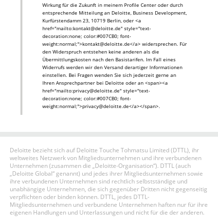
Wirkung für die Zukunft in meinem Profile Center oder durch
entsprechende Mitteilung an Deloitte, Business Development,
Kurfürstendamm 23, 10719 Berlin, oder <a
href="mailto:kontakt@deloitte.de" style="text-
decoration:none; color:#007CB0; font-
weight:normal;">kontakt@deloitte.de</a> widersprechen. Für
den Widerspruch entstehen keine anderen als die
Übermittlungskosten nach den Basistarifen. Im Fall eines
Widerrufs werden wir den Versand derartiger Informationen
einstellen. Bei Fragen wenden Sie sich jederzeit gerne an
Ihren Ansprechpartner bei Deloitte oder an <span><a
href="mailto:privacy@deloitte.de" style="text-
decoration:none; color:#007CB0; font-
weight:normal;">privacy@deloitte.de</a></span>.
Deloitte bezieht sich auf Deloitte Touche Tohmatsu Limited (DTTL), ihr
weltweites Netzwerk von Mitgliedsunternehmen und ihre verbundenen
Unternehmen (zusammen die „Deloitte-Organisation“). DTTL (auch
„Deloitte Global“ genannt) und jedes ihrer Mitgliedsunternehmen sowie
ihre verbundenen Unternehmen sind rechtlich selbstständige und
unabhängige Unternehmen, die sich gegenüber Dritten nicht gegenseitig
verpflichten oder binden können. DTTL, jedes DTTL-
Mitgliedsunternehmen und verbundene Unternehmen haften nur für ihre
eigenen Handlungen und Unterlassungen und nicht für die der anderen.