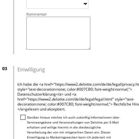
Kommentar
03
Einwilligung
Ich habe die <a href="https://www2.deloitte.com/de/de/legal/privacy.h
style="text-decoration:none; color:#007CB0; font-weight:normal;">
Datenschutzerklärung</a> und <a
href="https://www2.deloitte.com/de/de/legal/legal.html" style="text-
decoration:none; color:#007CB0; font-weight:normal;"> Rechtliche Hi
</a>gelesen und akzeptiert.
Darüber hinaus möchte ich auch zukünftig Informationen über
Serviceangebote und Veranstaltungen von Deloitte per E-Mail
erhalten und willige hiermit in die diesbezügliche
Verarbeitung der von mir mitgeteilten Daten ein. Dieser
Einwilligung zu Marketingzwecken kann ich jederzeit mit