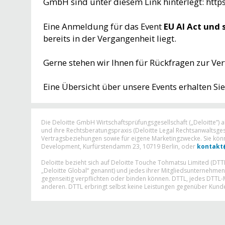
GmbH sind unter diesem Link hinterlegt: http
Eine Anmeldung für das Event
EU AI Act und
bereits in der Vergangenheit liegt.
Gerne stehen wir Ihnen für Rückfragen zur V
Eine Übersicht über unsere Events erhalten Si
Die Deloitte GmbH Wirtschaftsprüfungsgesellschaft („Deloitte”) 
und ihre Rechtsberatungspraxis (Deloitte Legal Rechtsanwaltsg
Vertragsbeziehungen sowie für eigene Marketingzwecke. Sie kön
Development, Kurfürstendamm 23, 10719 Berlin, oder
kontakt
Deloitte bezieht sich auf Deloitte Touche Tohmatsu Limited (DT
„Deloitte Global“ genannt) und jedes ihrer Mitgliedsunternehme
gegenseitig verpflichten oder binden können. DTTL, jedes DTTL
anderen. DTTL erbringt selbst keine Leistungen gegenüber Kunde