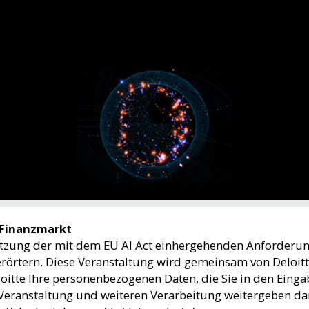
 Finanzmarkt
msetzung der mit dem EU AI Act einhergehenden Anforderu
rörtern. Diese Veranstaltung wird gemeinsam von Deloi
itte Ihre personenbezogenen Daten, die Sie in den Eingab
eranstaltung und weiteren Verarbeitung weitergeben dar