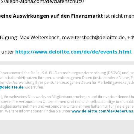
s://aleph-alpha.com/de/datenschutz/
 seine Auswirkungen auf den Finanzmarkt
ist nicht me
erfügung: Max Weltersbach, mweltersbach@deloitte.de, 
e unter
https://www.deloitte.com/de/de/events.html
.
als verantwortliche Stelle i.S.d. EU-Datenschutzgrundverordnung (DSGVO) und, s
esellschaft mbH) nutzen Ihre personenbezogenen Daten (insbesondere Name, E-M
nen der Verwendung Ihrer personenbezogenen Daten für Marketingzwecke jederz
@deloitte.de
widerrufen.
TL), ihr weltweites Netzwerk von Mitgliedsunternehmen und ihre verbundenen U
n sowie ihre verbundenen Unternehmen sind rechtlich selbstständige und unabh
-Mitgliedsunternehmen und verbundene Unternehmen haften nur für ihre eigene
n. Weitere Informationen finden Sie unter
www.deloitte.com/de/UeberUns
.