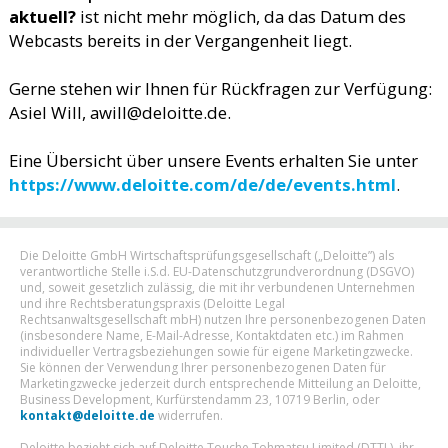
aktuell?
ist nicht mehr möglich, da das Datum des
Webcasts bereits in der Vergangenheit liegt.
Gerne stehen wir Ihnen für Rückfragen zur Verfügung:
Asiel Will, awill@deloitte.de.
Eine Übersicht über unsere Events erhalten Sie unter
https://www.deloitte.com/de/de/events.html
.
Die Deloitte GmbH Wirtschaftsprüfungsgesellschaft („Deloitte”) als
verantwortliche Stelle i.S.d. EU-Datenschutzgrundverordnung (DSGVO)
und, soweit gesetzlich zulässig, die mit ihr verbundenen Unternehmen
und ihre Rechtsberatungspraxis (Deloitte Legal
Rechtsanwaltsgesellschaft mbH) nutzen Ihre personenbezogenen Daten
(insbesondere Name, E-Mail-Adresse, Kontaktdaten etc.) im Rahmen
individueller Vertragsbeziehungen sowie für eigene Marketingzwecke.
Sie können der Verwendung Ihrer personenbezogenen Daten für
Marketingzwecke jederzeit durch entsprechende Mitteilung an Deloitte,
Business Development, Kurfürstendamm 23, 10719 Berlin, oder
kontakt@deloitte.de
widerrufen.
Deloitte bezieht sich auf Deloitte Touche Tohmatsu Limited (DTTL), ihr