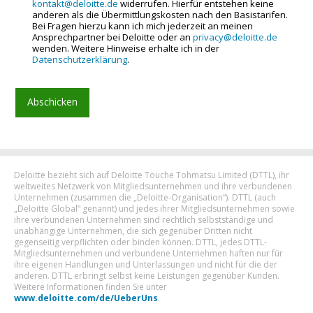
kontakt@deloitte.de
widerrufen. Hierfür entstehen keine
anderen als die Übermittlungskosten nach den Basistarifen.
Bei Fragen hierzu kann ich mich jederzeit an meinen
Ansprechpartner bei Deloitte oder an
privacy@deloitte.de
wenden. Weitere Hinweise erhalte ich in der
Datenschutzerklärung
.
Deloitte bezieht sich auf Deloitte Touche Tohmatsu Limited (DTTL), ihr
weltweites Netzwerk von Mitgliedsunternehmen und ihre verbundenen
Unternehmen (zusammen die „Deloitte-Organisation“). DTTL (auch
„Deloitte Global“ genannt) und jedes ihrer Mitgliedsunternehmen sowie
ihre verbundenen Unternehmen sind rechtlich selbstständige und
unabhängige Unternehmen, die sich gegenüber Dritten nicht
gegenseitig verpflichten oder binden können. DTTL, jedes DTTL-
Mitgliedsunternehmen und verbundene Unternehmen haften nur für
ihre eigenen Handlungen und Unterlassungen und nicht für die der
anderen. DTTL erbringt selbst keine Leistungen gegenüber Kunden.
Weitere Informationen finden Sie unter
www.deloitte.com/de/UeberUns
.