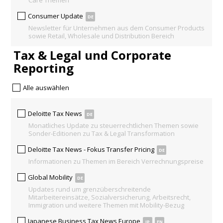
Care Themen
Consumer Update
DE
Newsletter für Unternehmen aus dem Consumer Products
sowie Retail, Wholesale und Distribution Bereich
Tax & Legal und Corporate
Reporting
Alle auswählen
Deloitte Tax News
DE
Monatliches Update zu steuerrechtlichen Themen sowie
Sonder-Editionen zu Tax & Legal Transformation
Deloitte Tax News - Fokus Transfer Pricing
DE
Informationen zu Themen im Bereich Verrechnungspreise
Global Mobility
DE
Updates rund um grenzüberschreitende
Mitarbeitereinsätze, Sozialversicherung, Arbeitsrecht,
Immigration und weitere Themen mit Mobility-Bezug
Japanese Business Tax News Europe
JP
EN