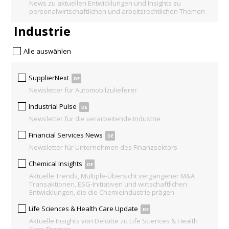
News zu aktuellen Entwicklungen und Insights zu
personalwirtschaftlichen und arbeitsrechtlichen Themen
Industrie
Alle auswählen
SupplierNext
DE
Newsletter für Automobilzulieferer
Industrial Pulse
DE
Newsletter für die verarbeitende Industrie
Financial Services News
DE
Newsletter für Unternehmen des Finanzsektors
Chemical Insights
DE
Aktuelle Trends, Multiple-Übersicht vergangener M&A
Transaktionen, ESG-Initiativen und wirtschaftlichen
Entwicklungen, die die Chemieindustrie prägen
Life Sciences & Health Care Update
DE
Aktuelle Insights von Deloitte zu Life Sciences & Health