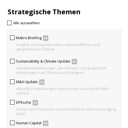
Strategische Themen
Alle auswählen
Makro Briefing
DE
Insights zu konjunkturellen, wirtschaftlichen und
geopolitischen Trends
Sustainability & Climate Update
DE
Aktuelle Entwicklungen, Benchmarks und praktische
Anleitungen zum Thema Nachhaltigkeit
M&A Update
DE
Aktuelle Entwicklungen und Lessons Learned im M&A
Umfeld
DPEsche
DE
Fakten und Positionen zur betrieblichen Altersversorgung
(bAV)
Human Capital
DE